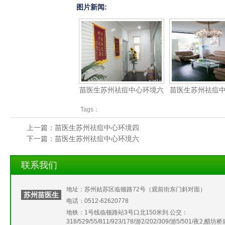
图片新闻:
苗医生苏州祛痘中心环境六
苗医生苏州祛痘
Tags：
上一篇：
苗医生苏州祛痘中心环境四
下一篇：
苗医生苏州祛痘中心环境六
联系我们
地址：苏州姑苏区临顿路72号（观前街东门斜对面）
苏州苗医生
电话：0512-62620778
地铁：1号线临顿路站3号口北150米到.公交：
318/529/55/811/923/178/游2/202/309/游5/501/夜2,醋坊