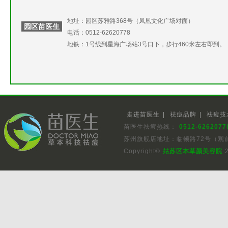
地址：园区苏雅路368号（凤凰文化广场对面）
园区苗医生
电话：0512-62620778
地铁：1号线到星海广场站3号口下，步行460米左右即到。
走进苗医生
|
祛痘品牌
|
祛痘技
苗医生祛痘热线：
0512-6262077
苏州旗舰店地址：临顿路72号（观
Copyright©
姑苏区本草颜美容院