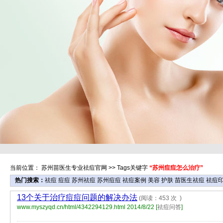
当前位置：
苏州苗医生专业祛痘官网
>> Tags关键字
“苏州痘痘怎么治疗”
热门搜索：
祛痘
痘痘
苏州祛痘
苏州痘痘
祛痘案例
美容
护肤
苗医生祛痘
祛痘
13个关于治疗痘痘问题的解决办法
(阅读：453 次 )
www.myszyqd.cn/html/4342294129.html
2014/8/22 [
祛痘问答
]