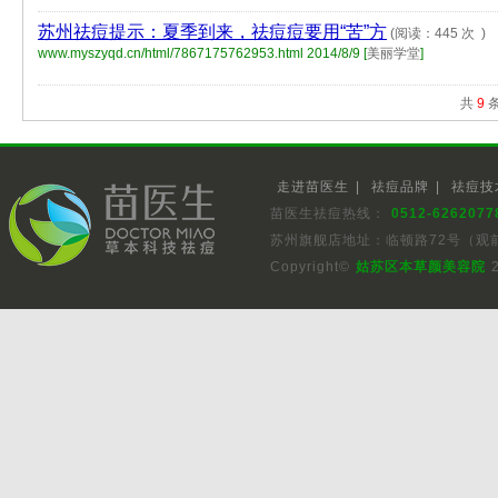
苏州祛痘提示：夏季到来，祛痘痘要用“苦”方
(阅读：445 次 )
www.myszyqd.cn/html/7867175762953.html
2014/8/9 [
美丽学堂
]
共
9
条
走进苗医生
|
祛痘品牌
|
祛痘技
苗医生祛痘热线：
0512-6262077
苏州旗舰店地址：临顿路72号（观
Copyright©
姑苏区本草颜美容院