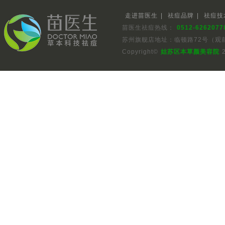
走进苗医生
|
祛痘品牌
|
祛痘技
苗医生祛痘热线：
0512-6262077
苏州旗舰店地址：临顿路72号（观
Copyright©
姑苏区本草颜美容院