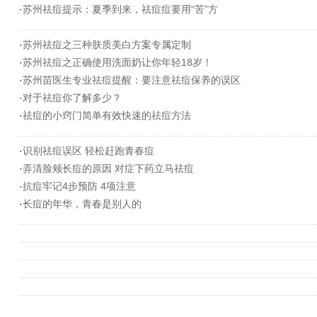
·
苏州祛痘提示：夏季到来，祛痘痘要用“苦”方
·
苏州祛痘之三种肤质美白方案专属定制
·
苏州祛痘之正确使用洗面奶让你年轻18岁！
·
苏州苗医生专业祛痘提醒：要注意祛痘保养的误区
·
对于祛痘你了解多少？
·
祛痘的小窍门简单有效快速的祛痘方法
·
识别祛痘误区 轻松赶跑青春痘
·
弄清脸颊长痘的原因 对症下药立马祛痘
·
抗痘牢记4步预防 4项注意
·
长痘的年华，青春是别人的