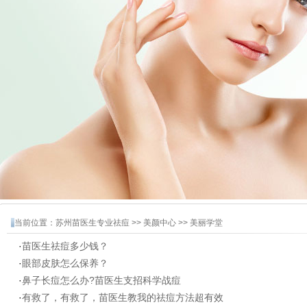
当前位置：
苏州苗医生专业祛痘
>>
美颜中心
>>
美丽学堂
·
苗医生祛痘多少钱？
·
眼部皮肤怎么保养？
·
鼻子长痘怎么办?苗医生支招科学战痘
·
有救了，有救了，苗医生教我的祛痘方法超有效