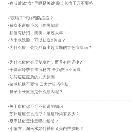
·
春节后战“痘” 早睡是关键 脸上长痘千万不要挤
·
“夜猫子”怎样预防痘痘？
·
祛痘不留痕小窍门你可知道
·
祛痘有妙招，美美回家过大年！
·
淘米水洗脸，可以祛痘&美白？
·
为什么脸上会突然冒出超大颗的红色痘痘吗？
·
为什么痘痘会反复发作，而且有的还疼?
·
干燥寒冷季节祛痘秘方 全力战痘不留痕
·
妨碍痘痘痊愈的九大原因
·
敏感肌肤不要怕 四大对策巧护肤
·
鼻子上长痘痘是什么原因呢？
·
关于痘痘你不可不知道的知识
·
苏州痘痘怎么治疗？痘痘种类有多少？
·
夏季祛痘需注意哪些细节？
·
小偏方：淘米水如何祛痘又美白护肤呢？