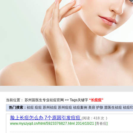
当前位置：
苏州苗医生专业祛痘官网
>> Tags关键字
“长痘痘”
热门搜索：
祛痘
痘痘
苏州祛痘
苏州痘痘
祛痘案例
美容
护肤
苗医生祛痘
祛痘
脸上长痘怎么办 7个原因引发痘痘
(阅读：418 次 )
www.myszyqd.cn/html/5923376827.html
2014/10/21 [
青春痘
]