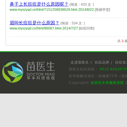
鼻子上长痘痘是什么原因呢？
(阅读：433 次 )
www.myszyqd.cn/html/7151258838629.html
2014/8/22 [
美丽学堂
]
眉间长痘痘是什么原因？
(阅读：534 次 )
www.myszyqd.cn/html/96067.html
2014/7/27 [
祛痘问答
]
共
3
条
走进苗医生
|
祛痘品牌
|
祛痘技
苗医生祛痘热线：
0512-6262077
苏州旗舰店地址：临顿路72号（观
Copyright©
姑苏区本草颜美容院